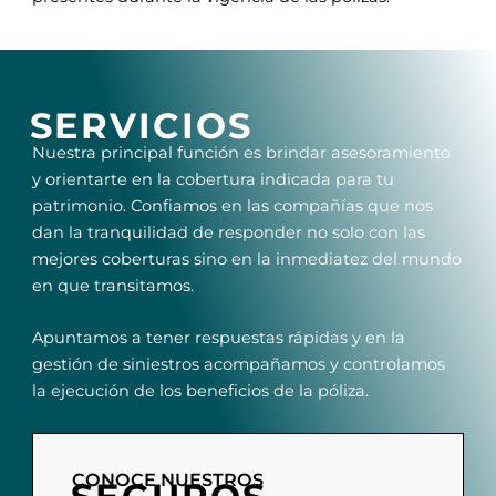
SERVICIOS
Nuestra principal función es brindar asesoramiento
y orientarte en la cobertura indicada para tu
patrimonio. Confiamos en las compañías que nos
dan la tranquilidad de responder no solo con las
mejores coberturas sino en la inmediatez del mundo
en que transitamos.
Apuntamos a tener respuestas rápidas y en la
gestión de siniestros acompañamos y controlamos
la ejecución de los beneficios de la póliza.
CONOCE NUESTROS